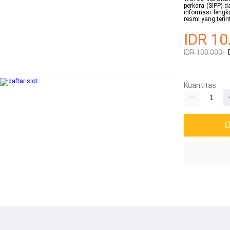
perkara (SIPP) 
informasi lengk
resmi yang terin
IDR 10
IDR 100.000-
Kuantitas