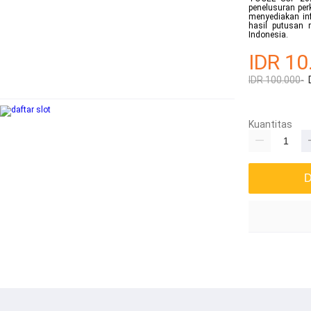
penelusuran per
menyediakan inf
hasil putusan 
Indonesia.
IDR 10
IDR 100.000-
Kuantitas