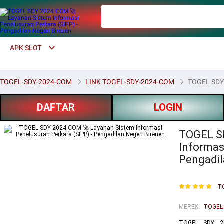
APK SLOT
TOGEL-SDY-2024-COM
LINK TOGEL-SDY-2024-COM
TOGEL SDY 
DAFTAR
LOGIN
TOGEL S
Informas
Pengadil
T
MEREK
:
TOGEL
TOGEL SDY 20