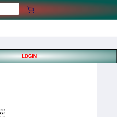
LOGIN
kara
akan
usan