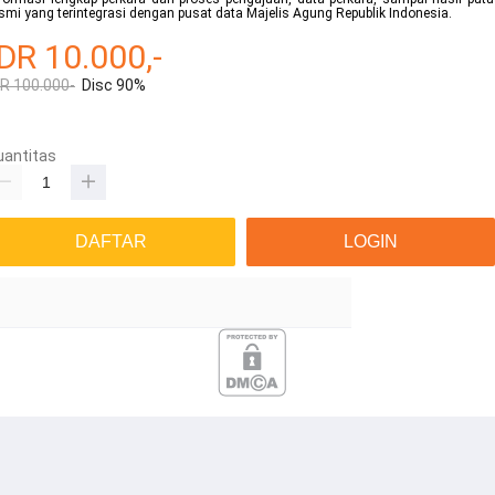
smi yang terintegrasi dengan pusat data Majelis Agung Republik Indonesia.
IDR 10.000,-
DR 100.000-
Disc 90%
uantitas
DAFTAR
LOGIN