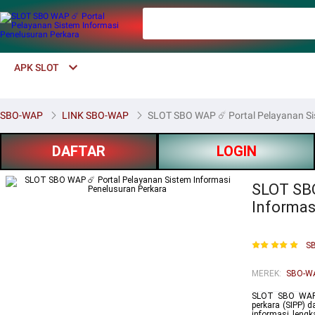
APK SLOT
SBO-WAP
LINK SBO-WAP
SLOT SBO WAP ☄️ Portal Pelayanan Si
DAFTAR
LOGIN
SLOT SBO
Informas
S
MEREK
:
SBO-W
SLOT SBO WAP -
perkara (SIPP) 
informasi lengk