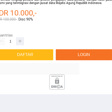
smi yang terintegrasi dengan pusat data Majelis Agung Republik Indonesia.
IDR 10.000,-
DR 100.000-
Disc 90%
uantitas
DAFTAR
LOGIN