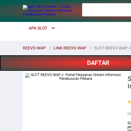
APK SLOT
REEVO-WAP
LINK REEVO-WAP
SLOT REEVO WAP ☄️ 
DAFTAR
S
I
M
S
pe
in