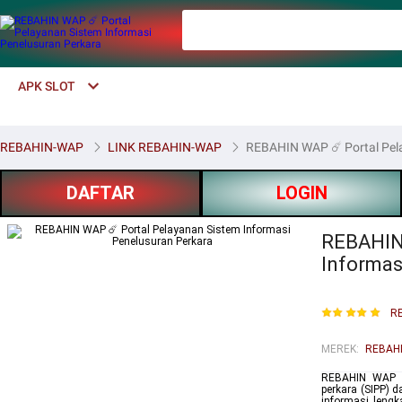
APK SLOT
REBAHIN-WAP
LINK REBAHIN-WAP
REBAHIN WAP ☄️ Portal Pel
DAFTAR
LOGIN
REBAHIN 
Informas
R
MEREK
:
REBAH
REBAHIN WAP - 
perkara (SIPP) 
informasi lengk