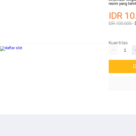
resmi yang terin
IDR 10
IDR 100.000-
Kuantitas