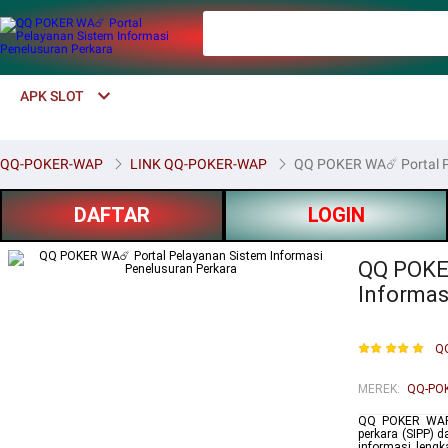
APK SLOT
QQ-POKER-WAP
LINK QQ-POKER-WAP
QQ POKER WA☄️ Portal P
DAFTAR
LOGIN
QQ POKER
Informas
Q
MEREK
:
QQ-PO
QQ POKER WAP -
perkara (SIPP) 
informasi lengk