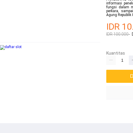
informasi penel
fungsi dalam m
perkara, sampa
Agung Republik 
IDR 10
IDR 100.000-
Kuantitas