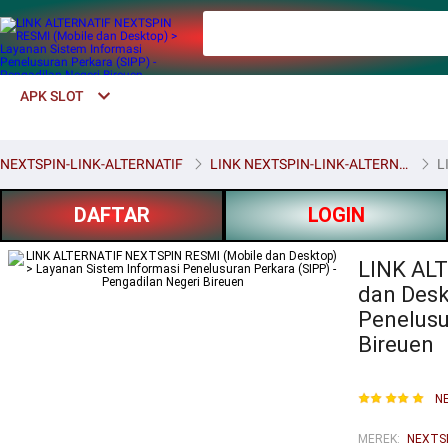
APK SLOT
NEXTSPIN-LINK-ALTERNATIF
LINK NEXTSPIN-LINK-ALTERNATIF
L
P
DAFTAR
LOGIN
LINK AL
dan Desk
Penelusu
Bireuen
NE
MEREK
:
NEXTSP