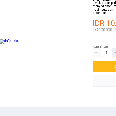
penelusuran per
menyediakan inf
hasil putusan 
Indonesia.
IDR 10
IDR 100.000-
Kuantitas