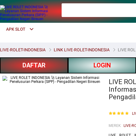
APK SLOT
LIVE-ROLET-INDONESIA
LINK LIVE-ROLET-INDONESIA
LIVE ROLE
DAFTAR
LOGIN
LIVE ROL
Informas
Pengadil
LI
MEREK
:
LIVE-R
LIVE ROLET IN