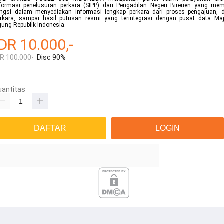
formasi penelusuran perkara (SIPP) dari Pengadilan Negeri Bireuen yang memi
ungsi dalam menyediakan informasi lengkap perkara dari proses pengajuan, 
erkara, sampai hasil putusan resmi yang terintegrasi dengan pusat data Maj
ung Republik Indonesia.
IDR 10.000,-
DR 100.000-
Disc 90%
uantitas
DAFTAR
LOGIN