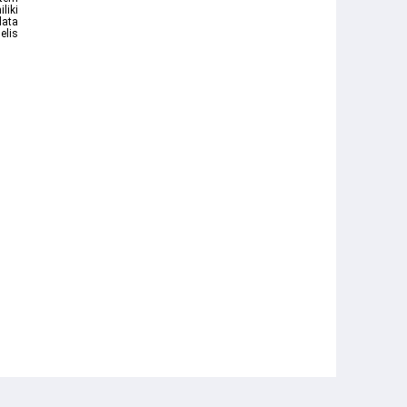
liki
data
elis