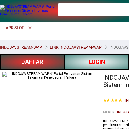
APK SLOT
INDOJAVSTREAM-WAP
LINK INDOJAVSTREAM-WAP
INDOJAVST
DAFTAR
LOGIN
INDOJAV
Sistem I
I
MEREK
:
INDOJ
INDOJAVSTREA
penelusuran per
menyediakan inf