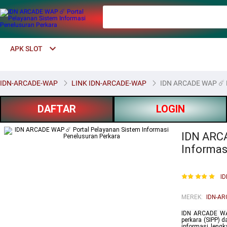
APK SLOT
IDN-ARCADE-WAP
LINK IDN-ARCADE-WAP
IDN ARCADE WAP ☄️ P
DAFTAR
LOGIN
IDN ARCA
Informas
I
MEREK
:
IDN-A
IDN ARCADE WAP
perkara (SIPP) 
informasi lengk