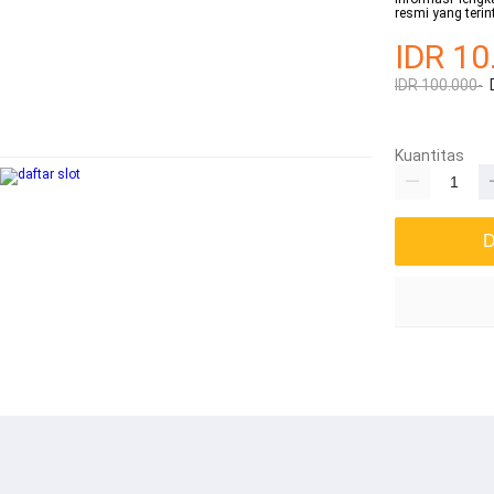
resmi yang terin
IDR 10
IDR 100.000-
Kuantitas