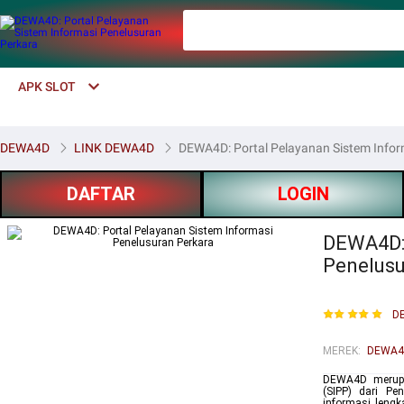
APK SLOT
DEWA4D
LINK DEWA4D
DEWA4D: Portal Pelayanan Sistem Infor
DAFTAR
LOGIN
DEWA4D: 
Penelusu
D
MEREK
:
DEWA4
DEWA4D merupak
(SIPP) dari Pe
informasi lengk