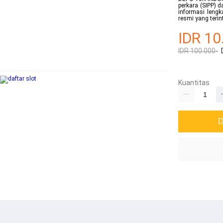
perkara (SIPP) 
informasi lengk
resmi yang terin
IDR 10
IDR 100.000-
Kuantitas