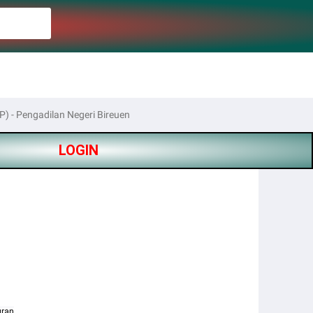
) - Pengadilan Negeri Bireuen
LOGIN
uran