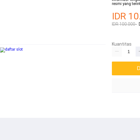
resmi yang terin
IDR 10
IDR 100.000-
Kuantitas