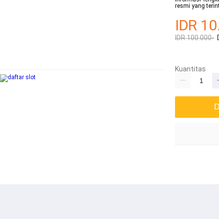
resmi yang terin
IDR 10
IDR 100.000-
Kuantitas