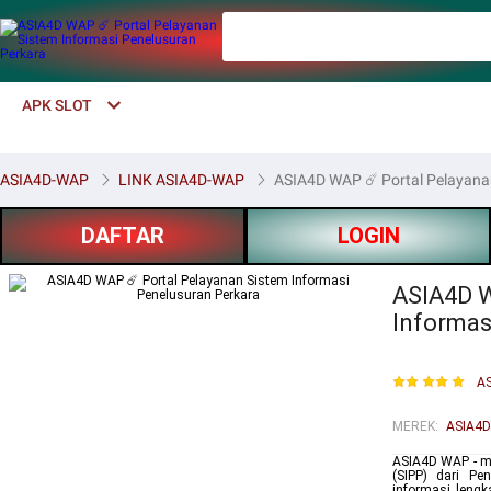
APK SLOT
ASIA4D-WAP
LINK ASIA4D-WAP
ASIA4D WAP ☄️ Portal Pelayana
DAFTAR
LOGIN
ASIA4D W
Informas
A
MEREK
:
ASIA4
ASIA4D WAP - me
(SIPP) dari Pe
informasi lengk