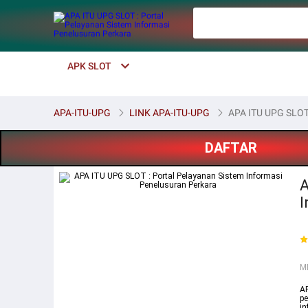
APK SLOT
APA-ITU-UPG
LINK APA-ITU-UPG
APA ITU UPG SLOT 
DAFTAR
A
I
M
A
pe
in