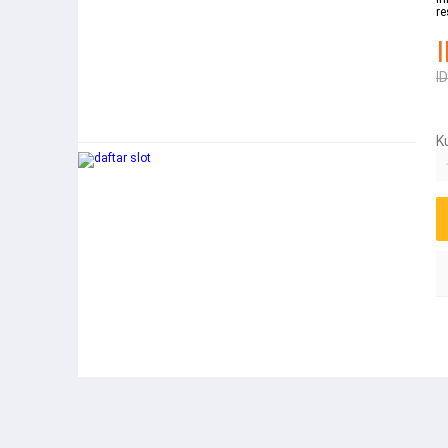
re
I
K