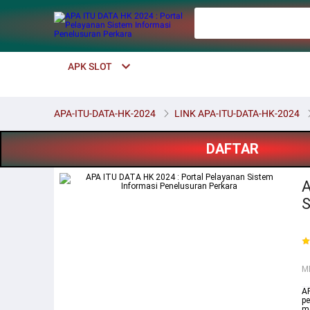
APK SLOT
APA-ITU-DATA-HK-2024
LINK APA-ITU-DATA-HK-2024
DAFTAR
A
S
M
A
pe
me